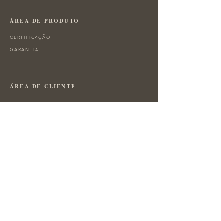
ÁREA DE PRODUTO
CERTIFICAÇÃO
GARANTIA
ÁREA DE CLIENTE
FAQ'S
TERMOS E CONDIÇÕES
POLÍTICA DE PRIVACIDADE
POLÍTICA DE COOKIES
LIVRO DE RECLAMAÇÕES
ÁREA LEGAL
MARCAS CONTRASTARIA
CERTIFICAÇÃO