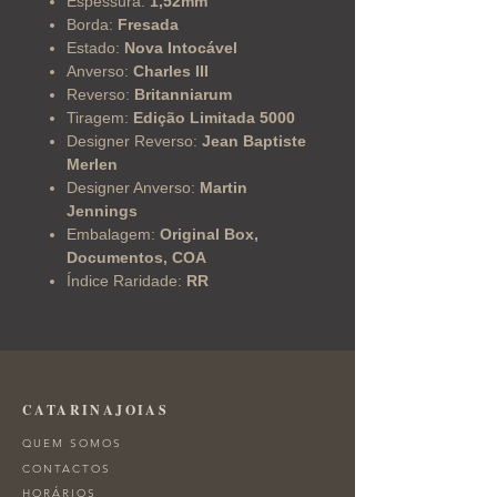
Espessura:
1,52mm
Borda:
Fresada
Estado:
Nova Intocável
Anverso:
Charles III
Reverso:
Britanniarum
Tiragem:
Edição Limitada 5000
Designer Reverso:
Jean Baptiste
Merlen
Designer Anverso:
Martin
Jennings
Embalagem:
Original Box,
Documentos, COA
Índice Raridade:
RR
CATARINAJOIAS
QUEM SOMOS
CONTACTOS
HORÁRIOS