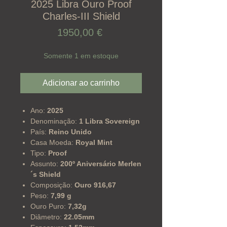
2025 Libra Ouro Proof
Charles-III Shield
Preço
1950,00 €
Somente 1 em estoque
Adicionar ao carrinho
Ano:
2025
Denominação:
1 Libra Sovereign
País:
Reino Unido
Casa Moeda:
Royal Mint
Tipo:
Proof
Assunto:
200º Aniversário Merlen
´s Shield
Composição:
Ouro 916,67
Peso:
7,99 g
Ouro Puro:
7,32g
Diâmetro:
22.05mm