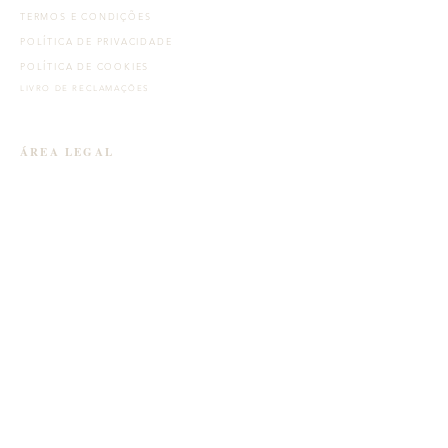
TERMOS E CONDIÇÕES
POLÍTICA DE PRIVACIDADE
POLÍTICA DE COOKIES
LIVRO DE RECLAMAÇÕES
ÁREA LEGAL
MARCAS CONTRASTARIA
CERTIFICAÇÃO
COTAÇÕES
CENTRO DE ARBITRAGEM
ONDE ESTAMOS