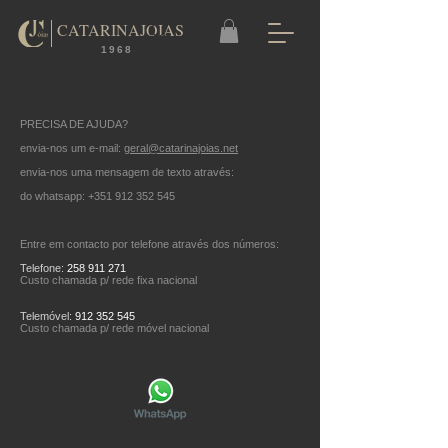
CATARINAJOIAS
1968
Sou um parágrafo. Clique aqui para
adicionar e editar seu próprio texto. É fácil.
PRECISA DE AJUDA?
envia-nos um e-mail:
geral@catarinajoias.net
envia-nos uma mensagem de texto através:
do
whatsapp:
+351 912 352 545
Entre em contacto por telefone através dos números:
Telefone:
258 911 271
Custo chamada p/ rede fixa nacional
Telemóvel:
912 352 545
Custo chamada p/ rede móvel nacional