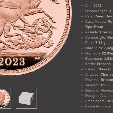
Ano:
2023
Denominação:
1
País:
Reino Uni
Casa Moeda:
Ro
Tipo:
Proof
Assunto:
Coroaçã
Composição:
Our
Peso:
7,99 g
Ouro Puro:
7,32
Diâmetro:
22.05
Espessura:
1,52
Borda:
Fresada
Estado:
Nova Int
Anverso:
Charles 
Reverso:
Britan
Tiragem:
15000
Designer Revers
Designer Anvers
Embalagem:
Ori
Índice Raridade: