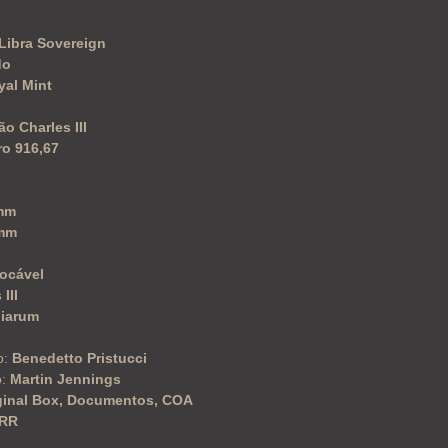
 Libra Sovereign
do
yal Mint
o Charles III
o 916,67
g
mm
mm
ocável
III
niarum
o:
Benedetto Pristucci
o:
Martin Jennings
ginal Box, Documentos, COA
RR