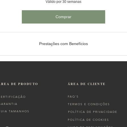
Válido por 30 semanas
Comprar
Prestações com Benefícios
ÁREA DE PRODUTO
ÁREA DE CLIENTE
FAQ'S
CERTIFICAÇÃO
GARANTIA
TERMOS E CONDIÇÕES
GUIA TAMANHOS
POLÍTICA DE PRIVACIDADE
POLÍTICA DE COOKIES